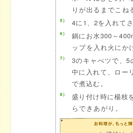
りが出るまでこね
5）
4に1、2を入れて
6）
鍋にお水300～4
ップを入れ火にか
7）
3のキャべツで、5
中に入れて、ロー
で煮込む。
8）
盛り付け時に楊枝
らできあがり。