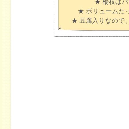
★ 楊枝は
★ ボリュームた
★ 豆腐入りなので